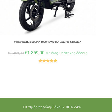
Velogreen RDB SULINA 1000 48V/30Ah Li ΧΩΡΙΣ ΔΙΠΛΩΜΑ
€
1.359,00
€
1.459,00
Με έως 12 άτοκες δόσεις
Βαθμολογήθ
ηκε με
5.00
από 5
Οι τιμές περιλαμβάνουν ΦΠΑ 24%