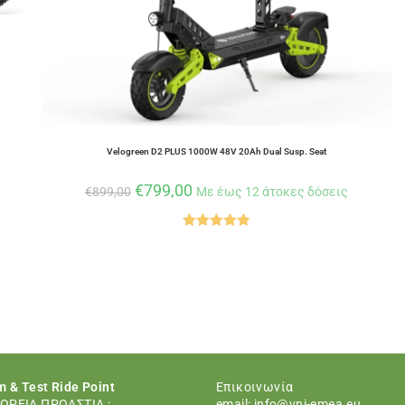
Velogreen D2 PLUS 1000W 48V 20Ah Dual Susp. Seat
€
799,00
€
899,00
Με έως 12 άτοκες δόσεις
Βαθμολογήθ
ηκε με
5.00
από 5
 & Test Ride Point
Eπικοινωνία
ΟΡΕΙΑ ΠΡΟΑΣΤΙΑ :
email:
info@vni-emea.eu