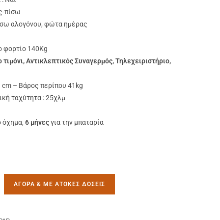
ς-πίσω
ίσω αλογόνου, φώτα ημέρας
ο φορτίο 140Kg
ο τιμόνι, Αντικλεπτικός Συναγερμός, Τηλεχειριστήριο,
 cm – Βάρος περίπου 41kg
ική ταχύτητα : 25χλμ
ο όχημα,
6 μήνες
για την μπαταρία
AΓΟΡΆ & ΜΕ ΑΤΟΚΕΣ ΔΌΣΕΙΣ