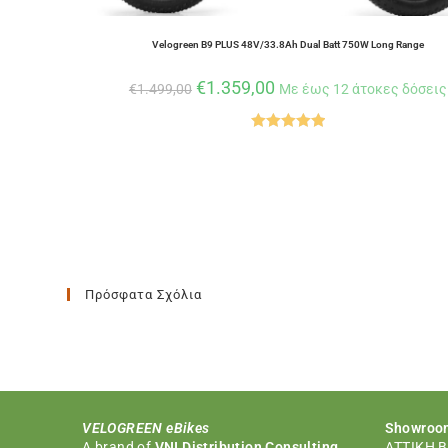
Velogreen B9 PLUS 48V/33.8Ah Dual Batt 750W Long Range
€
1.359,00
€
1.499,00
Με έως 12 άτοκες δόσεις
Βαθμολογήθ
ηκε με
5.00
από 5
Πρόσφατα Σχόλια
VELOGREEN eBikes
Showroom
Α brand of
VNI Distribution Consulting
ΑΤΤΙΚΗ Β