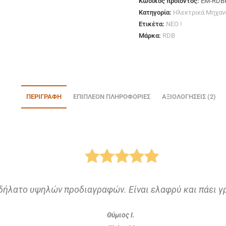
Κωδικός προϊόντος:
EM-RDB
Κατηγορία:
Ηλεκτρικά Μηχαν
Ετικέτα:
ΝΕΟ !
Μάρκα:
RDB
ΠΕΡΙΓΡΑΦΉ
ΕΠΙΠΛΈΟΝ ΠΛΗΡΟΦΟΡΊΕΣ
ΑΞΙΟΛΟΓΉΣΕΙΣ (2)
δήλατο υψηλών προδιαγραφών. Είναι ελαφρύ και πάει γ
Θύμιος Ι.