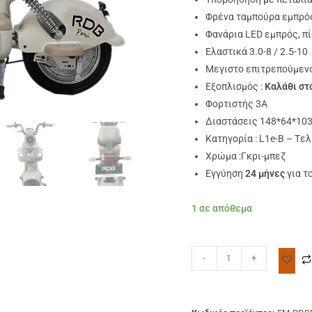
Φρένα ταμπούρα εμπρό
Φανάρια LED εμπρός, π
Ελαστικά 3.0-8 / 2.5-10
Μεγιστο επιτρεπούμεν
Εξοπλισμός :
Καλάθι στ
Φορτιστής 3Α
Διαστάσεις 148*64*103
Κατηγορία : L1e-B – Tελ
Χρώμα :Γκρι-μπεζ
Εγγύηση
24 μήνες
για τ
1 σε απόθεμα
-
+