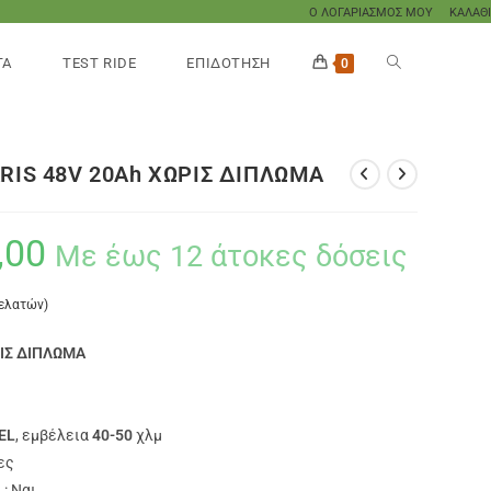
Ο ΛΟΓΑΡΙΑΣΜΟΣ ΜΟΥ
ΚΑΛΑΘΙ
ΤΑ
TEST RIDE
ΕΠΙΔΟΤΗΣΗ
0
ARIS 48V 20Ah ΧΩΡΙΣ ΔΙΠΛΩΜΑ
,00
Με έως 12 άτοκες δόσεις
πελατών)
ΡΙΣ ΔΙΠΛΩΜΑ
EL
, εμβέλεια
40-50
χλμ
ες
: Ναι