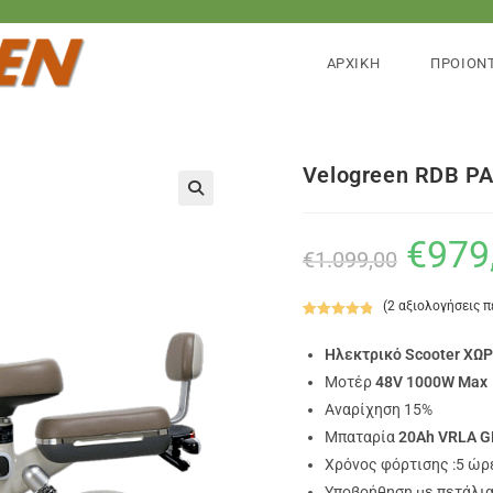
ΑΡΧΙΚΗ
ΠΡΟΙΟΝ
Velogreen RDB P
🔍
€
979
€
1.099,00
(
2
αξιολογήσεις 
Βαθμολογήθ
2
ηκε με
5.00
Ηλεκτρικό Scooter ΧΩ
από 5 με
Mοτέρ
48V 1000W Max
βάση
Αναρίχηση 15%
βαθμολογίες
πελάτη
Μπαταρία
20Ah VRLA G
Χρόνος φόρτισης :5 ώρ
Υποβοήθηση με πετάλια 