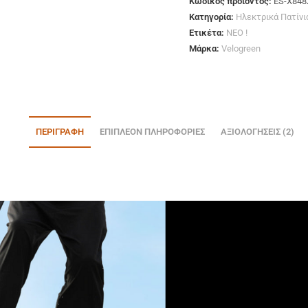
Κωδικός προϊόντος:
ES-X848
Κατηγορία:
Ηλεκτρικά Πατίνι
Ετικέτα:
ΝΕΟ !
Μάρκα:
Velogreen
ΠΕΡΙΓΡΑΦΉ
ΕΠΙΠΛΈΟΝ ΠΛΗΡΟΦΟΡΊΕΣ
ΑΞΙΟΛΟΓΉΣΕΙΣ (2)