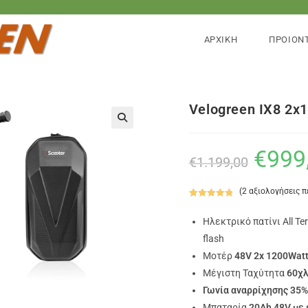
ΑΡΧΙΚΗ
ΠΡΟΙΟΝ
Velogreen IX8 2x
🔍
€
999
€
1.199,00
(
2
αξιολογήσεις 
Βαθμολογήθ
2
ηκε με
5.00
Ηλεκτρικό πατίνι All Te
από 5 με
flash
βάση
Mοτέρ
48V 2x 1200Wat
βαθμολογίες
πελάτη
Μέγιστη Ταχύτητα
60χ
Γωνία αναρρίχησης 35%
Μπαταρία
20Ah 48V με