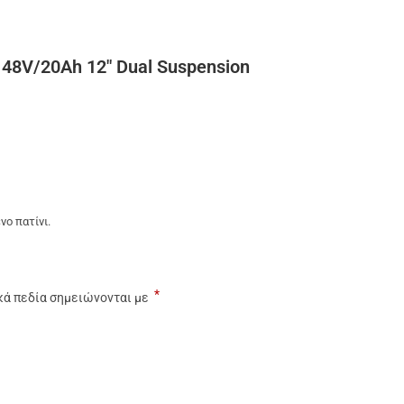
 48V/20Ah 12″ Dual Suspension
νο πατίνι.
*
κά πεδία σημειώνονται με