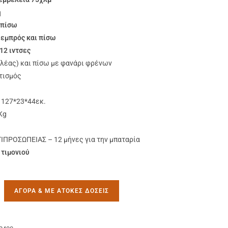
η
 πίσω
 εμπρός και πίσω
 12 ιντσες
λέας) και πίσω με φανάρι φρένων
τισμός
 127*23*44εκ.
Kg
ΠΡΟΣΩΠΕΙΑΣ – 12 μήνες για την μπαταρία
 τιμονιού
AΓΟΡΆ & ΜΕ ΑΤΟΚΕΣ ΔΌΣΕΙΣ