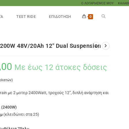
Ο ΛΟΓΑΡΙΑΣΜΟΣ ΜΟΥ
ΚΑΛΑΘΙ
ΤΑ
TEST RIDE
ΕΠΙΔΟΤΗΣΗ
0
1200W 48V/20Ah 12″ Dual Suspension
,00
Με έως 12 άτοκες δόσεις
πελατών)
rrain με 2 μοτερ 2400Watt, τροχούς 12”, διπλή ανάρτηση και
t (2400W)
λμ
(κλειδώνει στα 25)
 εμβέλεια 75χλμ