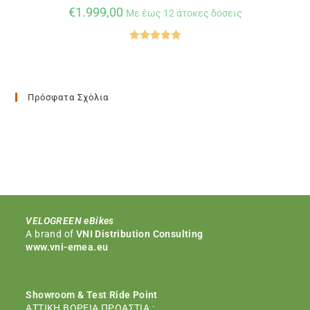
€
1.999,00
Με έως 12 άτοκες δόσεις
Βαθμολογήθ
ηκε με
5.00
από 5
Πρόσφατα Σχόλια
VELOGREEN eBikes
Α brand of
VNI Distribution Consulting
www.vni-emea.eu
Showroom & Test Ride Point
ΑΤΤΙΚΗ ΒΟΡΕΙΑ ΠΡΟΑΣΤΙΑ :