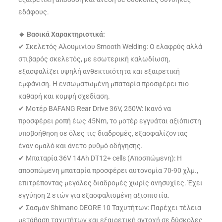
εδάφους.
🔹 Βασικά Χαρακτηριστικά:
✔ Σκελετός Αλουμινίου Smooth Welding: Ο ελαφρύς αλλά
στιβαρός σκελετός, με εσωτερική καλωδίωση,
εξασφαλίζει υψηλή ανθεκτικότητα και εξαιρετική
εμφάνιση. Η ενσωματωμένη μπαταρία προσφέρει πιο
καθαρή και κομψή σχεδίαση.
✔ Μοτέρ BAFANG Rear Drive 36V, 250W: Ικανό να
προσφέρει ροπή έως 45Nm, το μοτέρ εγγυάται αξιόπιστη
υποβοήθηση σε όλες τις διαδρομές, εξασφαλίζοντας
έναν ομαλό και άνετο ρυθμό οδήγησης.
✔ Μπαταρία 36V 14Ah DT12+ cells (Αποσπώμενη): Η
αποσπώμενη μπαταρία προσφέρει αυτονομία 70-90 χλμ.,
επιτρέποντας μεγάλες διαδρομές χωρίς ανησυχίες. Έχει
εγγύηση 2 ετών για εξασφαλισμένη αξιοπιστία.
✔ Σασμάν Shimano DEORE 10 Ταχυτήτων: Παρέχει τέλεια
μετάβαση ταχυτήτων και εξαιρετική αντοχή σε δύσκολες