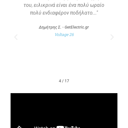
του, ειλικρινά είναι ένα πολύ ωραίο
πολύ ενδιαφέρον ποδήλατο..."
Δημήτρης Σ. - GetElectric.gr
Voltage 26
4
/
17