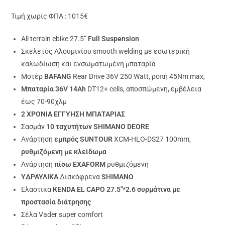
Βαθμολογήθ
2
ηκε με
5.00
Τιμή χωρίς ΦΠΑ : 1015€
από 5 με
βάση
All terrain ebike 27.5”
Full Suspension
βαθμολογίες
Σκελετός Αλουμινίου smooth welding με εσωτερική
πελάτη
καλωδίωση και ενσωματωμένη μπαταρία
Mοτέρ
BAFANG
Rear Drive 36V 250 Watt, ροπή 45Nm max,
Μπαταρία 36V 14Ah
DT12+ cells, αποσπώμενη, εμβέλεια
έως 70-90χλμ
2 ΧΡΟΝΙΑ ΕΓΓΥΗΣΗ ΜΠΑΤΑΡΙΑΣ
Σασμάν
10 ταχυτήτων
SHIMANO DEORE
Ανάρτηση
εμπρός SUNTOUR
XCM-HLO-DS27 100mm,
ρυθμιζόμενη με κλείδωμα
Ανάρτηση
πίσω EXAFORM
ρυθμιζόμενη
YΔΡΑΥΛΙΚΑ
Δισκόφρενα
SHIMANO
Ελαστικα
KENDA EL CAPO 27.5″*2.6 συρμάτινα με
προστασία διάτρησης
Σέλα Vader super comfort