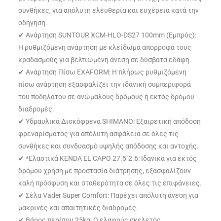
συνθήκες, για απόλυτη ελευθερία και ευχέρεια κατά την
οδήγηση.
✔ Ανάρτηση SUNTOUR XCM-HLO-DS27 100mm (Εμπρός):
Η ρυθμιζόμενη ανάρτηση με κλείδωμα απορροφά τους
κραδασμούς για βελτιωμένη άνεση σε δύσβατα εδάφη.
✔ Ανάρτηση Πίσω EXAFORM: Η πλήρως ρυθμιζόμενη
πίσω ανάρτηση εξασφαλίζει την ιδανική συμπεριφορά
του ποδηλάτου σε ανώμαλους δρόμους ή εκτός δρόμου
διαδρομές.
✔ Υδραυλικά Δισκόφρενα SHIMANO: Εξαιρετική απόδοση
φρεναρίσματος για απόλυτη ασφάλεια σε όλες τις
συνθήκες και συνδυασμό υψηλής απόδοσης και αντοχής.
✔ *Ελαστικά KENDA EL CAPO 27.5″2.6: Ιδανικά για εκτός
δρόμου χρήση με προστασία διάτρησης, εξασφαλίζουν
καλή πρόσφυση και σταθερότητα σε όλες τις επιφάνειες.
✔ Σέλα Vader Super Comfort: Παρέχει απόλυτη άνεση για
μακρινές και απαιτητικές διαδρομές.
✔ Βάρος περίπου 25kg: Ο ελαφρύς σκελετός