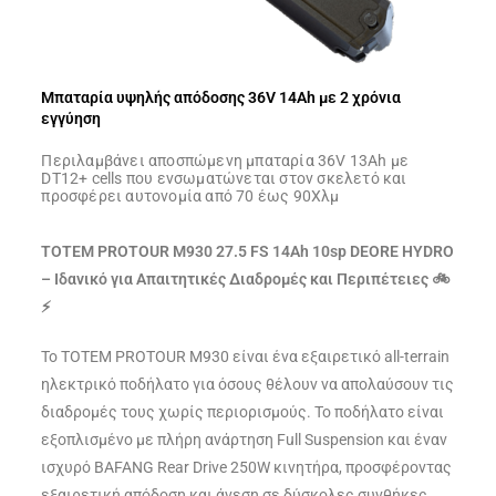
Μπαταρία υψηλής απόδοσης 36V 14Ah με 2 χρόνια
εγγύηση
Περιλαμβάνει αποσπώμενη μπαταρία 36V 13Ah με
DT12+ cells που ενσωματώνεται στον σκελετό και
προσφέρει αυτονομία από 70 έως 90Χλμ
TOTEM PROTOUR M930 27.5 FS 14Ah 10sp DEORE HYDRO
– Ιδανικό για Απαιτητικές Διαδρομές και Περιπέτειες 🚲
⚡
Το TOTEM PROTOUR M930 είναι ένα εξαιρετικό all-terrain
ηλεκτρικό ποδήλατο για όσους θέλουν να απολαύσουν τις
διαδρομές τους χωρίς περιορισμούς. Το ποδήλατο είναι
εξοπλισμένο με πλήρη ανάρτηση Full Suspension και έναν
ισχυρό BAFANG Rear Drive 250W κινητήρα, προσφέροντας
εξαιρετική απόδοση και άνεση σε δύσκολες συνθήκες