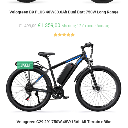
Velogreen B9 PLUS 48V/33.8Ah Dual Batt 750W Long Range
€
1.359,00
€
1.499,00
Με έως 12 άτοκες δόσεις
Βαθμολογήθ
ηκε με
5.00
από 5
SALE!
Velogreen C29 29” 750W 48V/15Ah All Terrain eBike