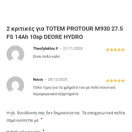
2 κριτικές για
TOTEM PROTOUR M930 27.5
FS 14Ah 10sp DEORE HYDRO
Theofylaktos F.
–
21/11/2025
Βαθμολογή
Είναι πολύ καλό
θηκε με
5
από 5
Νικος
–
28/12/2025
Βαθμολογή
Πολύ τίμιο για τα χρήματα του με πολύ ποιοτικά
θηκε με
5
περιφερειακά εξαρτήματα
από 5
Η ηλ. διεύθυνση σας δεν δημοσιεύεται.
Τα υποχρεωτικά πεδία
*
σημειώνονται με
*