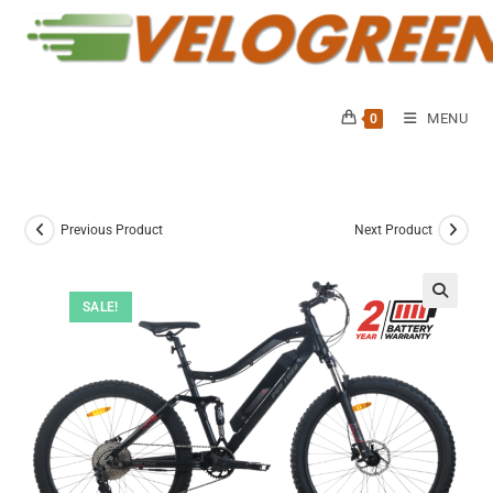
MENU
0
Previous Product
Next Product
SALE!
🔍