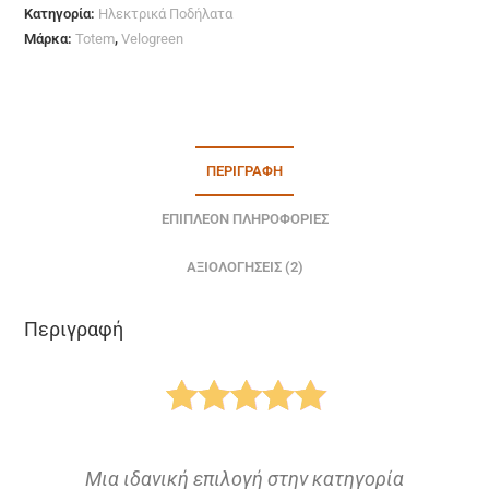
Κατηγορία:
Ηλεκτρικά Ποδήλατα
Μάρκα:
Totem
,
Velogreen
ΠΕΡΙΓΡΑΦΉ
ΕΠΙΠΛΈΟΝ ΠΛΗΡΟΦΟΡΊΕΣ
ΑΞΙΟΛΟΓΉΣΕΙΣ (2)
Περιγραφή
.
Mια ιδανική επιλογή στην κατηγορία
Π