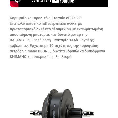
Κορυφαίο και προσιτό all-terrain eBike 29’’
Eνα πολύ ποιοτικό full suspension e-bike με
πρωτοποριακό σκελετό αλουμινίου με ενσωματωμένη
αποσπώμενη μπαταρία
, και
δυνατό
μοτέρ της
BAFANG
με υψηλή ροπή,
μπαταρία 14Ah
μεγάλης
εμβέλειας. Ερχεται με
10
ταχύτητες της κορυφαίας
σειράς Shimano DEORE
, δυνατά
υδραυλικά
δισκόφρενα
SHIMANO
και υπερπλήρη εξοπλισμό