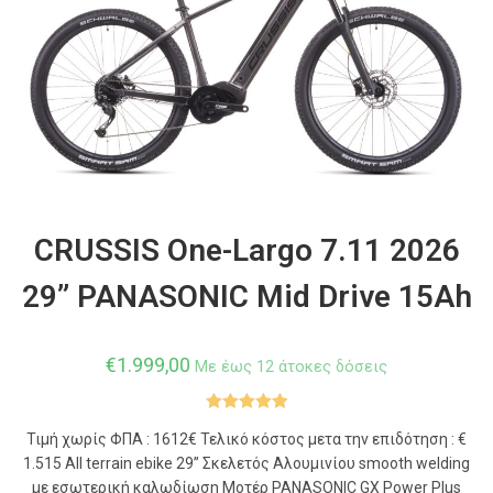
CRUSSIS One-Largo 7.11 2026
29” PANASONIC Mid Drive 15Ah
€
1.999,00
Με έως 12 άτοκες δόσεις
Βαθμολογήθ
Τιμή χωρίς ΦΠΑ : 1612€ Τελικό κόστος μετα την επιδότηση : €
ηκε με
5.00
1.515 All terrain ebike 29” Σκελετός Αλουμινίου smooth welding
από 5
με εσωτερική καλωδίωση Mοτέρ PANASONIC GX Power Plus