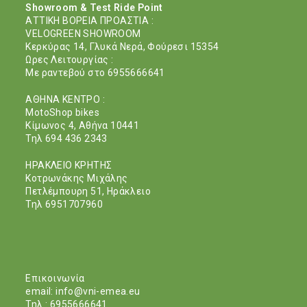
Showroom & Test Ride Point
ΑΤΤΙΚΗ ΒΟΡΕΙΑ ΠΡΟΑΣΤΙΑ :
VELOGREEN SHOWROOM
Κερκύρας 14, Γλυκά Νερά, Φούρεσι 15354
Ωρες Λειτουργίας :
Με ραντεβού στο 6955666641
ΑΘΗΝΑ ΚΕΝΤΡΟ :
MotoShop bikes
Κίμωνος 4, Aθήνα 10441
Τηλ 694 436 2343
ΗΡΑΚΛΕΙΟ ΚΡΗΤΗΣ
Kοτρωνάκης Mιχάλης
Πετλέμπουρη 51, Ηράκλειο
Τηλ 6951707960
Eπικοινωνία
email:
info@vni-emea.eu
Τηλ : 6955666641