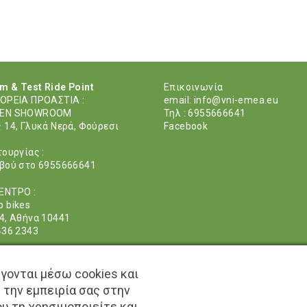
 & Test Ride Point
Eπικοινωνία
ΟΡΕΙΑ ΠΡΟΑΣΤΙΑ :
email:
info@vni-emea.eu
EEN SHOWROOM
Τηλ : 6955666641
 14, Γλυκά Νερά, Φούρεσι
Facebook
τουργίας :
βού στο 6955666641
ΕΝΤΡΟ :
 bikes
4, Aθήνα 10441
436 2343
Ο ΚΡΗΤΗΣ
κης Mιχάλης
γονται μέσω cookies και
υρη 51, Ηράκλειο
 την εμπειρία σας στην
1707960
υ τη χρησιμοποιείτε και