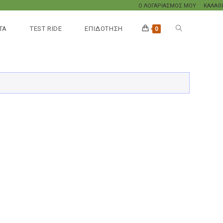
Ο ΛΟΓΑΡΙΑΣΜΟΣ ΜΟΥ
ΚΑΛΑΘΙ
TOGGLE
ΤΑ
TEST RIDE
ΕΠΙΔΟΤΗΣΗ
0
WEBSITE
SEARCH