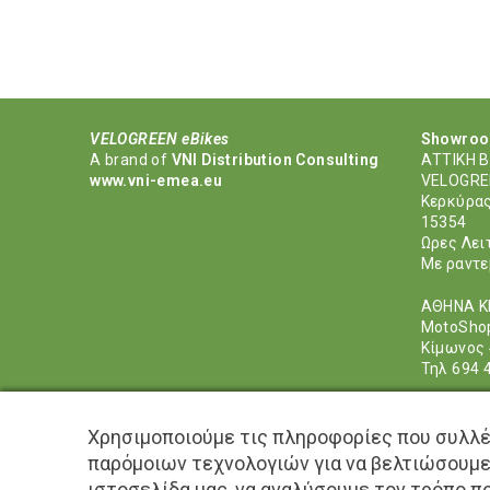
VELOGREEN eBikes
Showroom
Α brand of
VNI Distribution Consulting
ΑΤΤΙΚΗ Β
www.vni-emea.eu
VELOGR
Κερκύρας
15354
Ωρες Λει
Με ραντε
ΑΘΗΝΑ Κ
MotoShop
Κίμωνος 
Τηλ 694 
ΗΡΑΚΛΕΙ
Kοτρωνά
Χρησιμοποιούμε τις πληροφορίες που συλλέ
Πετλέμπο
παρόμοιων τεχνολογιών για να βελτιώσουμε
Τηλ 695
ιστοσελίδα μας, να αναλύσουμε τον τρόπο πο