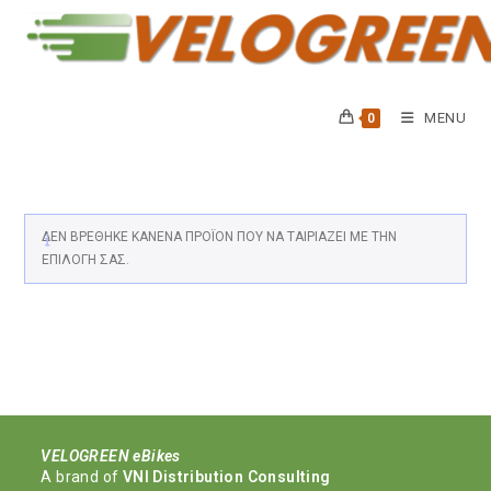
Skip
to
content
MENU
0
ΔΕΝ ΒΡΈΘΗΚΕ ΚΑΝΈΝΑ ΠΡΟΪΌΝ ΠΟΥ ΝΑ ΤΑΙΡΙΆΖΕΙ ΜΕ ΤΗΝ
ΕΠΙΛΟΓΉ ΣΑΣ.
VELOGREEN eBikes
Α brand of
VNI Distribution Consulting