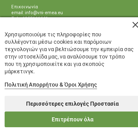
Eπικοινωνία
email:
info@vni-emea.eu
Τηλ : 6955666641
Facebook
Χρησιμοποιούμε τις πληροφορίες που
συλλέγονται μέσω cookies και παρόμοιων
Οι τιμές περιλαμβάνουν ΦΠΑ 24%
τεχνολογιών για να βελτιώσουμε την εμπειρία σας
στην ιστοσελίδα μας, να αναλύσουμε τον τρόπο
Εγγύηση Ποδηλάτων : 2 Χρόνια
που τη χρησιμοποιείτε και για σκοπούς
Εγγύηση Μπαταριών : 12 Μήνες
μάρκετινγκ.
Πολιτική Απορρήτου & Όροι Χρήσης
Πολιτική Απορρήτου & Όροι Χρήσης
Διαδικασία Παραγγελίας
Περισσότερες επιλογές Προστασία
Τρόποι Αποστολής
Copyright 2021 VNI Distribution Consulting International
Επιτρέπουν όλα