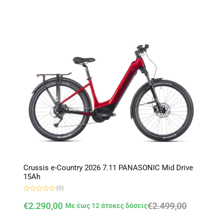
λ
ο
γ
ή
θ
η
κ
ε
μ
ε
0
α
π
ό
5
Crussis e-Country 2026 7.11 PANASONIC Mid Drive
15Ah
(0)
Β
α
€
2.290,00
€
2.499,00
Με έως 12 άτοκες δόσεις
θ
μ
ο