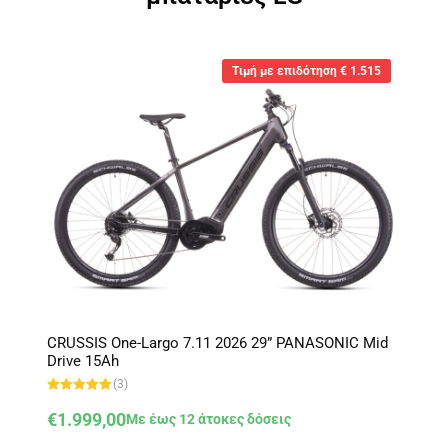
Tιμή με επιδότηση € 1.515
CRUSSIS One-Largo 7.11 2026 29” PANASONIC Mid
Drive 15Ah
(3)
Βαθμολογήθ
ηκε με
5.00
€
1.999,00
Με έως 12 άτοκες δόσεις
από 5