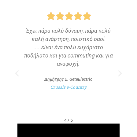
Έχει πάρα πολύ δύναμη, πάρα πολύ
T
καλή ανάρτηση, ποιοτικό σασί
α
.....είναι ένα πολύ ευχάριστο
ποδήλατο και για commuting και για
αναψυχή.
E
Δημήτρης Σ. GeteElectric
Crussis e-Country
4
/
5