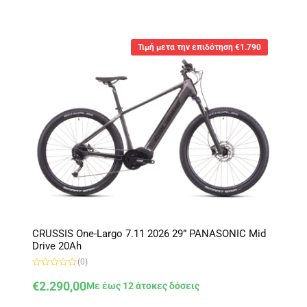
Τιμή μετα την επιδότηση €1.790
CRUSSIS One-Largo 7.11 2026 29” PANASONIC Mid
Drive 20Ah
(0)
Β
α
€
2.290,00
Με έως 12 άτοκες δόσεις
θ
μ
ο