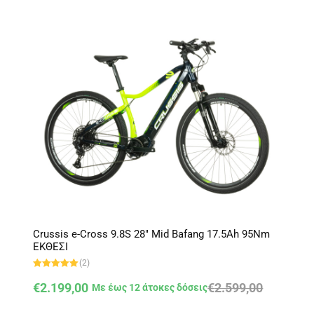
λ
ο
γ
ή
θ
η
κ
ε
μ
ε
0
α
π
ό
5
Crussis e-Cross 9.8S 28″ Mid Bafang 17.5Ah 95Nm
ΕΚΘΕΣΙ
(2)
Βαθμολογήθ
ηκε με
5.00
€
2.199,00
€
2.599,00
Με έως 12 άτοκες δόσεις
από 5