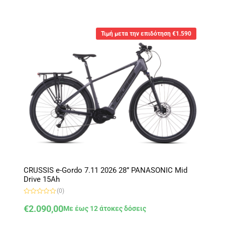
λ
ο
γ
ή
θ
Τιμή μετα την επιδότηση €1.590
η
κ
ε
μ
ε
0
α
π
ό
5
CRUSSIS e-Gordo 7.11 2026 28” PANASONIC Mid
Drive 15Ah
(0)
Β
α
€
2.090,00
Με έως 12 άτοκες δόσεις
θ
μ
ο